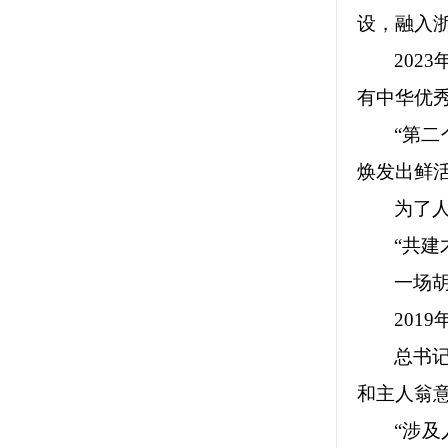
设，融入
202
有中华优
“第
焕发出鲜
为了
“共建
一场
201
总书
和主人翁
“涉