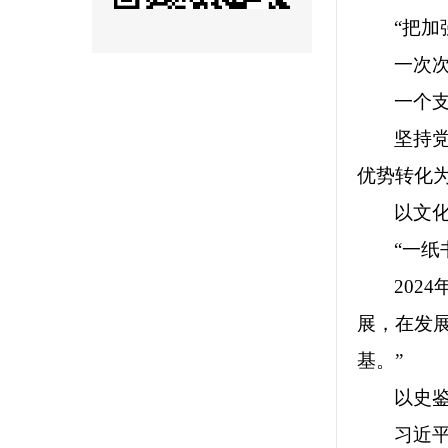
“把
一次
一个
坚持
优势转化
以文
“一
202
展，在发
基。”
以史
习近平