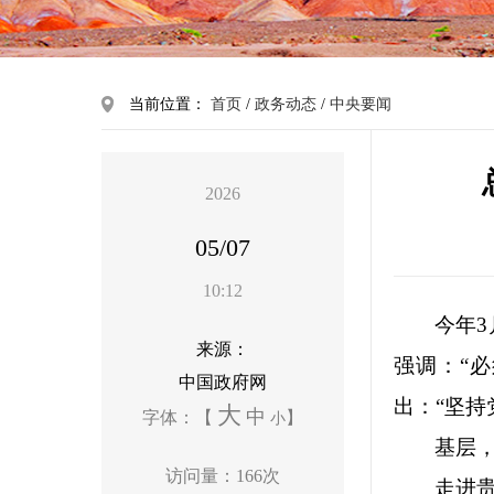
当前位置：
首页
/
政务动态
/
中央要闻
2026
05/07
10:12
今年
来源：
强调：“
中国政府网
出：“坚
大
中
字体：【
】
小
基层，
访问量：
166
次
走进