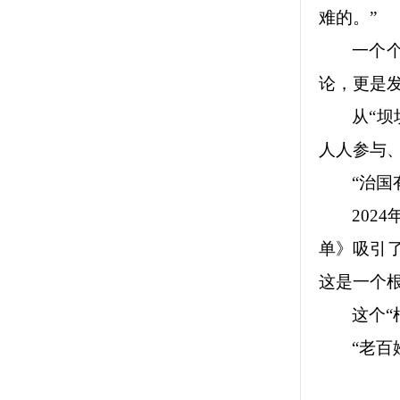
难的。”
一个个
论，更是
从“坝
人人参与
“治国
202
单》吸引
这是一个根
这个“
“老