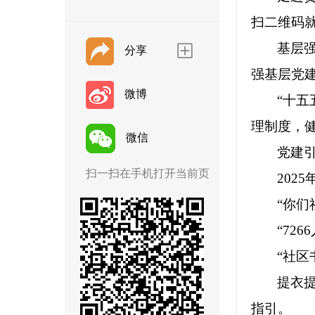
扫二维码
基层
分享
强基层党
微博
“十
理制度，
微信
党建
扫一扫在手机打开当前页
20
“你们
“72
“社区
提衣
指引。