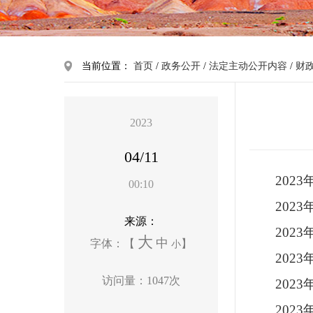
当前位置：
首页
/
政务公开
/
法定主动公开内容
/
财
2023
04/11
202
00:10
202
来源：
202
大
中
字体：【
】
小
202
访问量：
1047
次
202
202