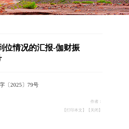
到位情况的汇报-伽财振
号
2025〕79号
作者：
【打印本文】
【关闭】