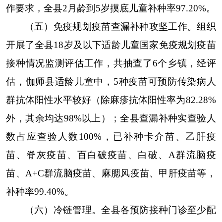
作要求，全县2月龄到5岁摸底儿童补种率97.20%。
（五）免疫规划疫苗查漏补种攻坚工作。
组织
开展了全县18岁及以下适龄儿童国家免疫规划疫苗
接种情况监测评估工作，共抽查了6个乡镇，经评
估，伽师县适龄儿童中，5种疫苗可预防传染病人
群抗体阳性水平较好（除麻疹抗体阳性率为82.28%
外，其余均达98%以上）；
全县
查漏补种
实
查验人
数占
应查验人数100%，已补种卡介苗、乙肝疫
苗、脊灰疫苗、百白破疫苗、白破、A群流脑疫
苗、A+C群流脑疫苗、麻腮风疫苗、甲肝疫苗等，
补种率99.40%。
（六）冷链管理。
全县各
预防接种门诊
至少配