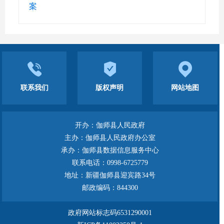
卫生运动，基本建立从县城到乡村、从社会
案
到个人、全方位多层次推进爱国卫生运动的
整体联动新格局，全面提高社会健康综合治
理能力。
三、工作任务
联系我们
版权声明
网站地图
（一）大力推进卫生城镇创建。
根据自
治区卫生城镇创建标准，推进
伽师县
争创自
开办：伽师县人民政府
治区级卫生县城，全面提升公共卫生环境设
主办：伽师县人民政府办公室
承办：伽师县数据信息服务中心
施建设和管理水平，营造干净整洁舒适的宜
联系电话：0998-6725779
居环境。有效破解环境卫生管理难题，打造
地址：新疆伽师县迎宾路34号
邮政编码：844300
良好生活环境。
（二）推进城乡环境卫生综合整治。
以
政府网站标志码6531290001