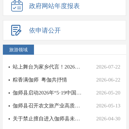
政府网站年度报表
依申请公开
旅游领域
站上舞台为家乡代言！2026年“甜蜜伽师·梅好有我”网络宣传人才海选大赛火热报名中
2026-07-22
粽香满伽师 粤伽共抒情
2026-06-22
伽师县启动2026年“5·19中国旅游日”文体旅系列活动 绘就文旅融合新图景
2026-05-20
伽师县召开农文旅产业高质量发展新闻发布会 擦亮“甜蜜伽师”名片
2026-05-13
关于禁止擅自进入伽师县未开放山区、戈壁、沙漠、无人区的安全公告
2026-04-30