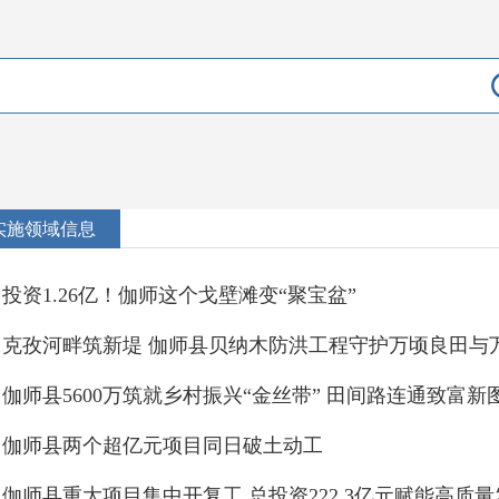
实施领域信息
投资1.26亿！伽师这个戈壁滩变“聚宝盆”
克孜河畔筑新堤 伽师县贝纳木防洪工程守护万顷良田与
伽师县5600万筑就乡村振兴“金丝带” 田间路连通致富新
伽师县两个超亿元项目同日破土动工
伽师县重大项目集中开复工 总投资222.3亿元赋能高质